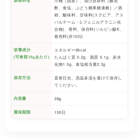
小梅（国産）、漬け原材料［醸造
原材料名
酢、食塩、ぶどう糖果糖液糖］／酒
精、酸味料、甘味料(ステビア、アス
パルテーム・L-フェニルアラニン化
合物)、香料、保存料(ソルビン酸K、
着色料(赤102))
エネルギー6kcal
栄養成分
たんぱく質 0.2g、脂質 0.1g、炭水
(可食部38gあたり)
化物1.5g、食塩相当量2.3g
直射日光、高温多湿を避けて保存し
保存方法
てください。
38g
内容量
150日
賞味期限